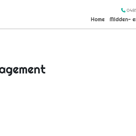
048
Home
Midden- 
nagement