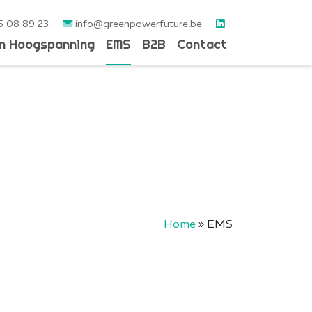
5 08 89 23
info@greenpowerfuture.be
en Hoogspanning
EMS
B2B
Contact
Home
»
EMS