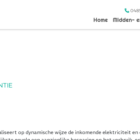
048
Home
Midden- 
NTIE
iseert op dynamische wijze de inkomende elektriciteit en d
rijkste gevolg een aanzienlijke besparing op het verbruik, 