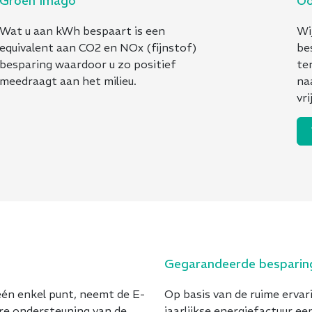
Groen Imago
Oo
Wat u aan kWh bespaart is een
Wi
equivalent aan CO2 en NOx (fijnstof)
be
besparing waardoor u zo positief
te
meedraagt aan het milieu.
na
vri
Gegarandeerde besparin
én enkel punt, neemt de E-
Op basis van de ruime erva
re ondersteuning van de
jaarlijkse energiefactuur e