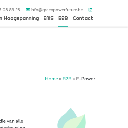
5 08 89 23
info@greenpowerfuture.be
en Hoogspanning
EMS
B2B
Contact
Home
»
B2B
»
E-Power
ie van alle
onderhoud en