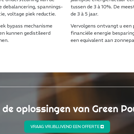
se debalancering, spannings-
tussen de 3 à 10%. De meest
ie, voltage piek reductie.
de 3 à 5 jaar.
niek bypass mechanisme
Vervolgens ontvangt u een p
n kunnen gedistileerd
financiële energie besparin
nen.
een equivalent aan zonnepan
n de oplossingen van Green P
VRAAG VRIJBLIJVEND EEN OFFERTE