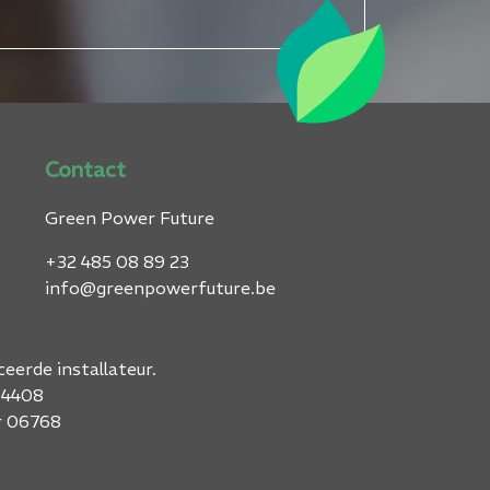
Contact
Green Power Future
+32 485 08 89 23
info@greenpowerfuture.be
eerde installateur.
04408
r 06768