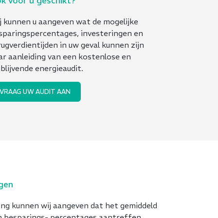
k voor u geschikt?
j kunnen u aangeven wat de mogelijke
sparingspercentages, investeringen en
rugverdientijden in uw geval kunnen zijn
ar aanleiding van een kostenlose en
jblijvende energieaudit.
VRAAG UW AUDIT AAN
gen
ring kunnen wij aangeven dat het gemiddeld
en besparings- percentages aantreffen